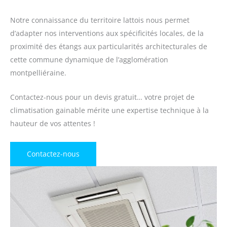
Notre connaissance du territoire lattois nous permet
d’adapter nos interventions aux spécificités locales, de la
proximité des étangs aux particularités architecturales de
cette commune dynamique de l’agglomération
montpelliéraine.
Contactez-nous pour un devis gratuit… votre projet de
climatisation gainable mérite une expertise technique à la
hauteur de vos attentes !
Contactez-nous