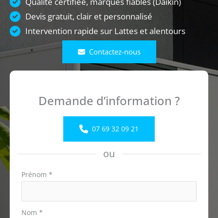
Qualité certifiée, marques fiables (Daikin)
Devis gratuit, clair et personnalisé
Intervention rapide sur Lattes et alentours
Contactez-nous
Demande d’information ?
07 69 32 09 21
ou
Formulaire
Prénom
*
simple
avec
téléphone
Nom
*