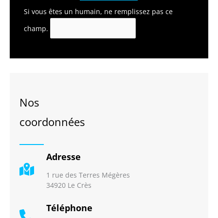
Si vous êtes un humain, ne remplissez pas ce
champ.
Nos
coordonnées
Adresse
1 rue des Terres Mégères
34920 Le Crès
Téléphone