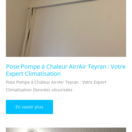
Pose Pompe à Chaleur Air/Air Teyran : Votre
Expert Climatisation
Pose Pompe à Chaleur Air/Air Teyran : Votre Expert
Climatisation Données sécurisées
Pose
En savoir plus
Pompe
à
Chaleur
Air/Air
Teyran
: