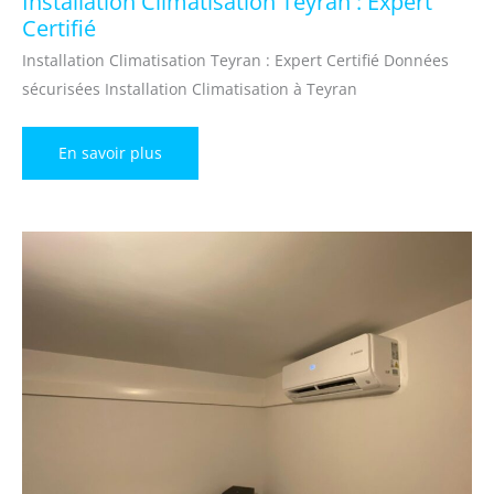
Installation Climatisation Teyran : Expert
Certifié
Installation Climatisation Teyran : Expert Certifié Données
sécurisées Installation Climatisation à Teyran
Installation
En savoir plus
Climatisation
Teyran
:
Expert
Certifié