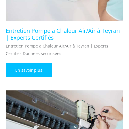
Entretien Pompe à Chaleur Air/Air à Teyran
| Experts Certifiés
Entretien Pompe à Chaleur Air/Air à Teyran | Experts
Certifiés Données sécurisées
Entretien
En savoir plus
Pompe
à
Chaleur
Air/Air
à
Teyran
|
Experts
Certifiés