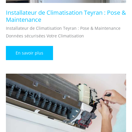
Installateur de Climatisation Teyran : Pose &
Maintenance
Installateur de Climatisation Teyran : Pose & Maintenance
Données sécurisées Votre Climatisation
Installateur
En savoir plus
de
Climatisation
Teyran
:
Pose
&
Maintenance