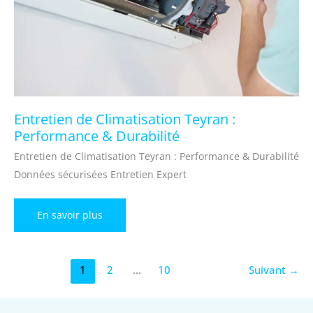
Entretien de Climatisation Teyran :
Performance & Durabilité
Entretien de Climatisation Teyran : Performance & Durabilité
Données sécurisées Entretien Expert
Entretien
En savoir plus
de
Climatisation
Teyran
:
Performance
1
2
…
10
Suivant
→
&
Durabilité