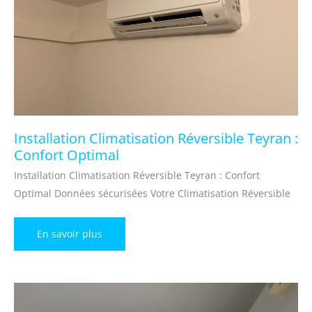
Installation Climatisation Réversible Teyran :
Confort Optimal
Installation Climatisation Réversible Teyran : Confort
Optimal Données sécurisées Votre Climatisation Réversible
Installation
En savoir plus
Climatisation
Réversible
Teyran
:
Confort
Optimal