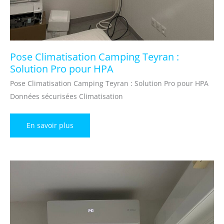
Pose Climatisation Camping Teyran :
Solution Pro pour HPA
Pose Climatisation Camping Teyran : Solution Pro pour HPA
Données sécurisées Climatisation
Pose
En savoir plus
Climatisation
Camping
Teyran
:
Solution
Pro
pour
HPA