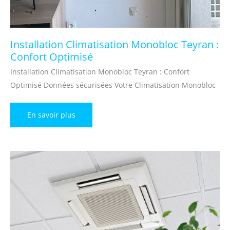
Installation Climatisation Monobloc Teyran :
Confort Optimisé
Installation Climatisation Monobloc Teyran : Confort
Optimisé Données sécurisées Votre Climatisation Monobloc
Installation
En savoir plus
Climatisation
Monobloc
Teyran
:
Confort
Optimisé