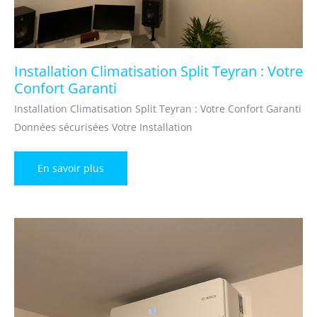
Installation Climatisation Split Teyran : Votre
Confort Garanti
Installation Climatisation Split Teyran : Votre Confort Garanti
Données sécurisées Votre Installation
Installation
En savoir plus
Climatisation
Split
Teyran
:
Votre
Confort
Garanti