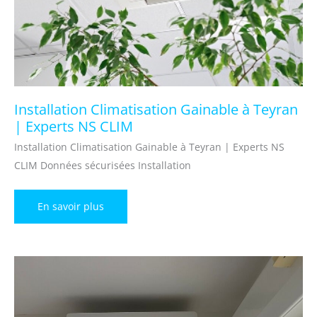
Installation Climatisation Gainable à Teyran
| Experts NS CLIM
Installation Climatisation Gainable à Teyran | Experts NS
CLIM Données sécurisées Installation
Installation
En savoir plus
Climatisation
Gainable
à
Teyran
|
Experts
NS
CLIM