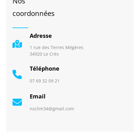
Nos
coordonnées
Adresse
1 rue des Terres Mégères
34920 Le Crès
Téléphone
07 69 32 09 21
Email
nsclim34@gmail.com