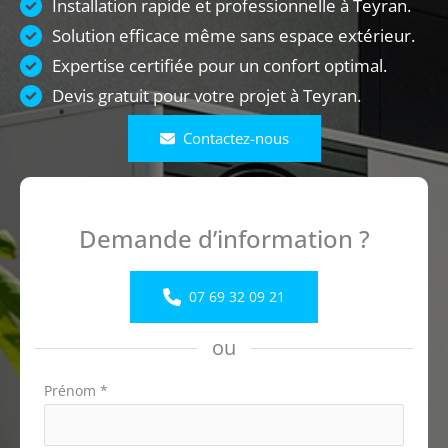
Installation rapide et professionnelle à Teyran.
Solution efficace même sans espace extérieur.
Expertise certifiée pour un confort optimal.
Devis gratuit pour votre projet à Teyran.
Contactez-nous
Demande d’information ?
07 69 32 09 21
ou
Formulaire
Prénom
*
simple
avec