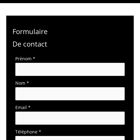
Formulaire
De contact
Formulaire
Prénom
*
simple
avec
téléphone
Nom
*
Email
*
Téléphone
*