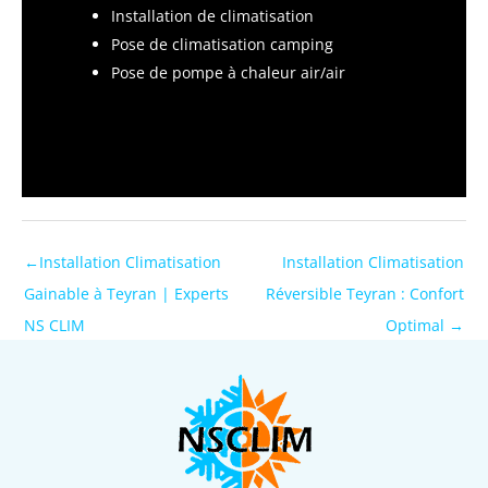
Installation de climatisation
Pose de climatisation camping
Pose de pompe à chaleur air/air
←
Installation Climatisation
Installation Climatisation
Gainable à Teyran | Experts
Réversible Teyran : Confort
NS CLIM
Optimal
→