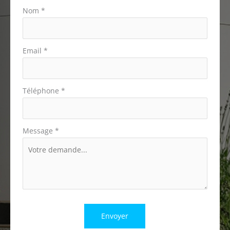
téléphone
Nom
*
Email
*
Téléphone
*
Message
*
Envoyer