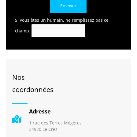
Envoyer
Si vous êtes un humain, ne remplissez pas ce
champ.
Nos
coordonnées
Adresse
1 rue des Terres Mégères
34920 Le Crès