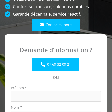
Confort sur mesure, solutions durables.
Garantie décennale, service réactif.
Contactez-nous
Demande d’information ?
07 69 32 09 21
ou
Formulaire
Prénom
*
simple
avec
téléphone
Nom
*