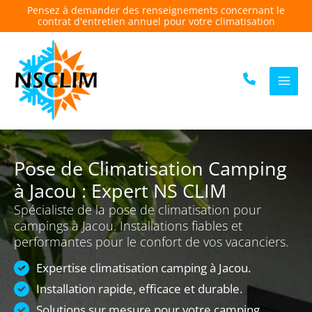
Aller
Pensez à demander des renseignements concernant le
contrat d'entretien annuel pour votre climatisation
au
contenu
Pose de Climatisation Camping
à Jacou : Expert NS CLIM
Spécialiste de la pose de climatisation pour
campings à Jacou. Installations fiables et
performantes pour le confort de vos vacanciers.
Expertise climatisation camping à Jacou.
Installation rapide, efficace et durable.
Solutions sur mesure pour votre camping.