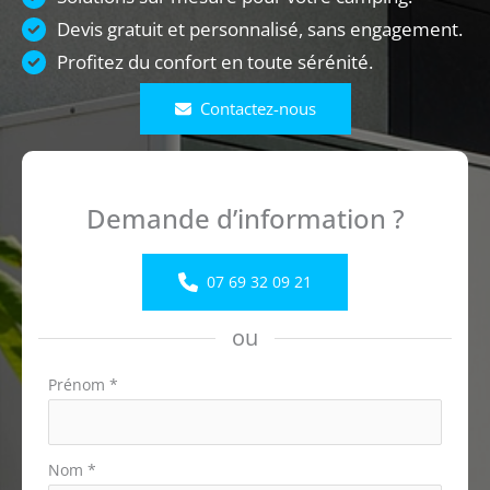
Devis gratuit et personnalisé, sans engagement.
Profitez du confort en toute sérénité.
Contactez-nous
Demande d’information ?
07 69 32 09 21
ou
Formulaire
Prénom
*
simple
avec
téléphone
Nom
*