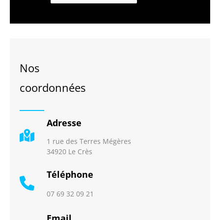
Nos
coordonnées
Adresse
1 rue des Terres Mégères
34920 Le Crès
Téléphone
07 69 32 09 21
Email