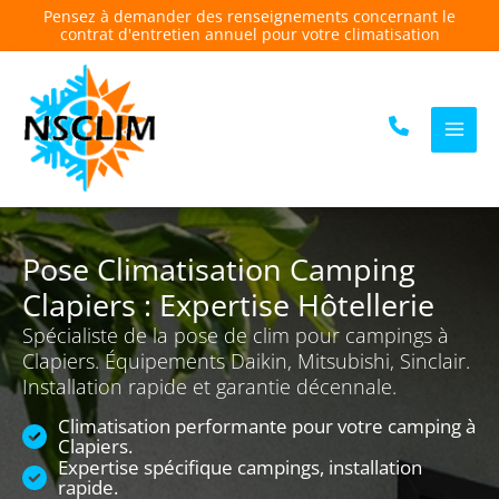
Aller
Pensez à demander des renseignements concernant le
contrat d'entretien annuel pour votre climatisation
au
contenu
Pose Climatisation Camping
Clapiers : Expertise Hôtellerie
Spécialiste de la pose de clim pour campings à
Clapiers. Équipements Daikin, Mitsubishi, Sinclair.
Installation rapide et garantie décennale.
Climatisation performante pour votre camping à
Clapiers.
Expertise spécifique campings, installation
rapide.