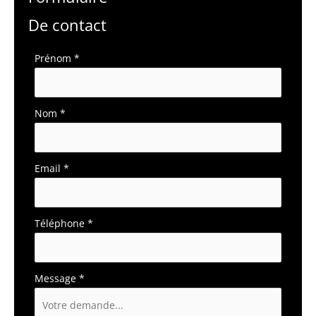
De contact
Formulaire
Prénom
*
simple
avec
téléphone
Nom
*
Email
*
Téléphone
*
Message
*