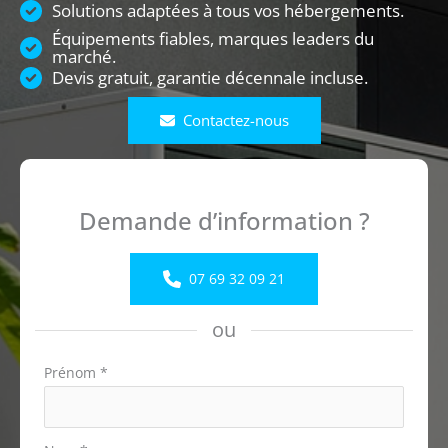
Solutions adaptées à tous vos hébergements.
Équipements fiables, marques leaders du
marché.
Devis gratuit, garantie décennale incluse.
Contactez-nous
Demande d’information ?
07 69 32 09 21
ou
Formulaire
Prénom
*
simple
avec