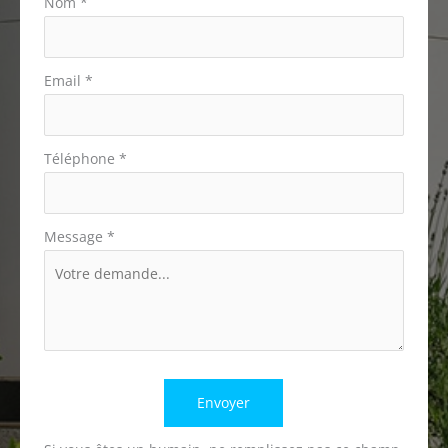
téléphone
Nom
*
Email
*
Téléphone
*
Message
*
Envoyer