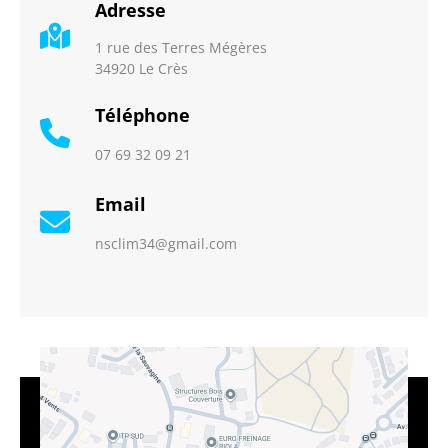
Adresse
1 rue des Terres Mégères
34920 Le Crès
Téléphone
07 69 32 09 21
Email
nsclim34@gmail.com